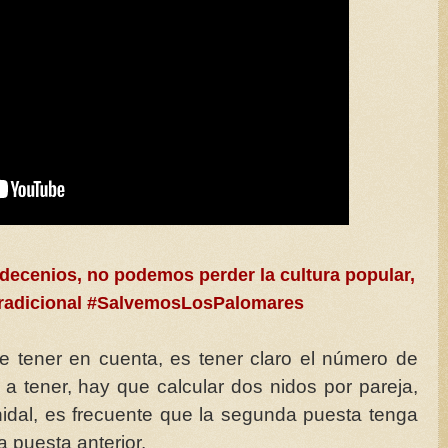
decenios, no podemos perder la cultura popular,
 tradicional #SalvemosLosPalomares
 tener en cuenta, es tener claro el número de
 tener, hay que calcular dos nidos por pareja,
dal, es frecuente que la segunda puesta tenga
a puesta anterior.