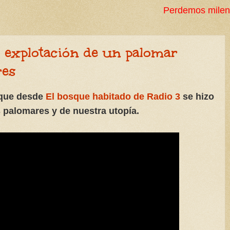
Perdemos milenios en decenios, no 
 explotación de un palomar
res
 que desde
El bosque habitado de Radio 3
se hizo
 palomares y de nuestra utopía.