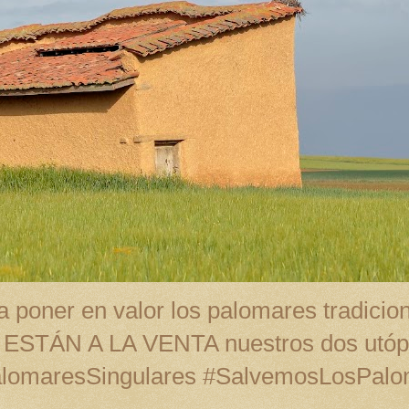
 poner en valor los palomares tradicion
A ESTÁN A LA VENTA nuestros dos utópi
alomaresSingulares #SalvemosLosPal