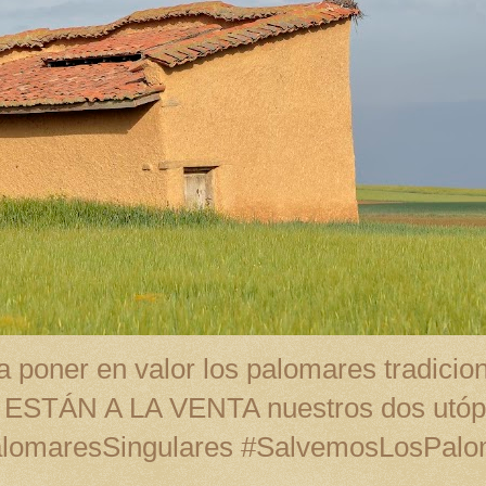
 poner en valor los palomares tradicion
A ESTÁN A LA VENTA nuestros dos utópi
alomaresSingulares #SalvemosLosPal