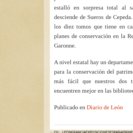
estalló en sorpresa total al
desciende de Sueros de Cepeda.
los diez tomos que tiene en c
planes de conservación en la R
Garonne.
A nivel estatal hay un departam
para la conservación del patrim
más fácil que nuestros dos 
encuentren mejor en las bibliote
Publicado en
Diario de León
EN:
LEÓN
FRANCIA
EXPOSICIONES
ESPAÑA
PIRIN