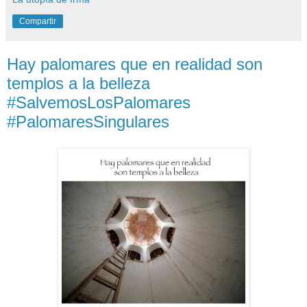
Compartir
Hay palomares que en realidad son
templos a la belleza
#SalvemosLosPalomares
#PalomaresSingulares