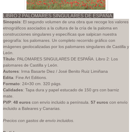
LIBRO 2 PALOMARES SINGULARES DE ESPAÑA.
Sinopsis
: El segundo volumen de una obra que recoge los valores
etnográficos asociados a la cultura de la cría de la paloma en
construcciones singulares y específicas que salpican nuestra
geografía: los palomares. Un completo recorrido gráfico con
imágenes geolocalizadas por los palomares singulares de Castilla y
León.
Título
: PALOMARES SINGULARES DE ESPAÑA. Libro 2: Los
palomares de Castilla y León.
Autores
: Irma Basarte Diez / José Benito Ruiz Limiñana
Edita
: Fine Art Editions.
Formato
: 24×30 cm. 320 págs.
Calidades
: Tapa dura y papel estucado de 150 grs con barniz
mate.
PVP
:
48 euros
con envío incluido a península.
57 euros
con envío
incluido a Baleares y Canarias.
Precios con gastos de envío incluidos.