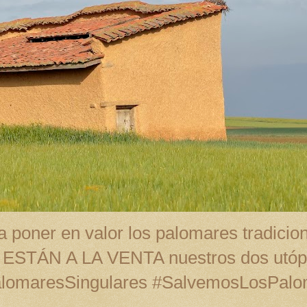
 poner en valor los palomares tradicion
A ESTÁN A LA VENTA nuestros dos utópi
alomaresSingulares #SalvemosLosPal