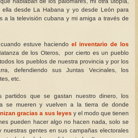
 que hablaban de los palomares, mi otra utopía,
 ella desde La Habana y yo desde León para
s a la televisión cubana y mi amiga a través de
 cuando estuve haciendo
el inventario de los
atanza de los Oteros, por cierto es un pueblo
odos los pueblos de nuestra provincia y por los
ra, defendiendo sus Juntas Vecinales, los
es, etc.
s partidos que se gastan nuestro dinero, los
ia se mueren y vuelven a la tierra de donde
nizan gracias a sus leyes
y el modo que tienen
uienes pueden hacer algo no hacen nada, solo se
y nuestras gentes en sus campañas electorales