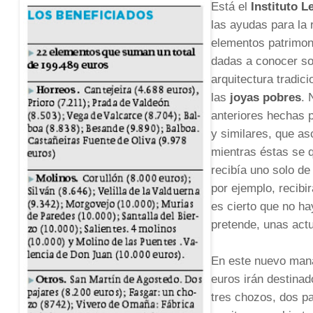
Está el
Instituto L
las ayudas para la 
elementos patrimoni
dadas a conocer son
arquitectura tradic
las
joyas pobres
. 
anteriores hechas p
y similares, que as
mientras éstas se 
recibía uno solo de 
por ejemplo, recibi
es cierto que no ha
pretende, unas act
En este nuevo maná
euros irán destinad
tres chozos, dos pa