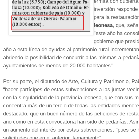
ermita con cubierta
inversión responde
para la restauració
leonesa
, que, seña
"este año ha consol
gobierno que presi
año a esta línea de ayudas al patrimonio rural incrementa
abriendo la posibilidad de concurrir a las mismas a pedaní
ayuntamientos de menos de 20.000 habitantes".
Por su parte, el diputado de Arte, Cultura y Patrimonio, P
"hacer partícipes de estas subvenciones a las juntas vecin
con la singularidad de la provincia leonesa, que con sus 
concentra más de un tercio de todas las entidades menor
destacado, que un buen número de las peticiones de restau
año como en esta convocatoria han sido de pedanías. Asi
un aumento del interés por estas subvenciones, "pues se 
solicitudes que en el anterior llamamiento".