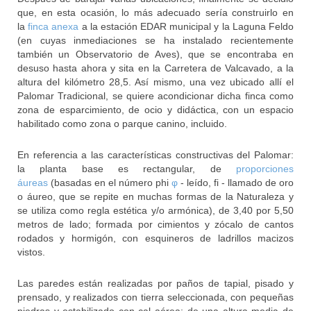
que, en esta ocasión, lo más adecuado sería construirlo en
la
finca anexa
a la estación EDAR municipal y la Laguna Feldo
(en cuyas inmediaciones se ha instalado recientemente
también un Observatorio de Aves), que se encontraba en
desuso hasta ahora y sita en la Carretera de Valcavado, a la
altura del kilómetro 28,5. Así mismo, una vez ubicado allí el
Palomar Tradicional, se quiere acondicionar dicha finca como
zona de esparcimiento, de ocio y didáctica, con un espacio
habilitado como zona o parque canino, incluido.
En referencia a las características constructivas del Palomar:
la planta base es rectangular, de
proporciones
áureas
(basadas en el número phi
φ
- leído, fi - llamado de oro
o áureo, que se repite en muchas formas de la Naturaleza y
se utiliza como regla estética y/o armónica), de 3,40 por 5,50
metros de lado; formada por cimientos y zócalo de cantos
rodados y hormigón, con esquineros de ladrillos macizos
vistos.
Las paredes están realizadas por paños de tapial, pisado y
prensado, y realizados con tierra seleccionada, con pequeñas