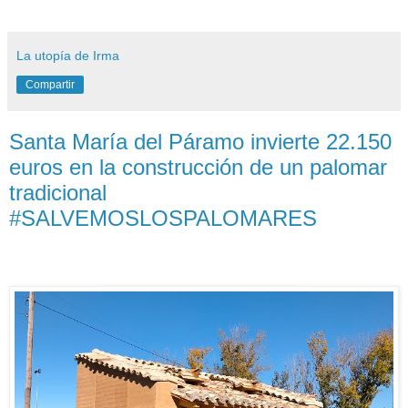
La utopía de Irma
Compartir
Santa María del Páramo invierte 22.150
euros en la construcción de un palomar
tradicional
#SALVEMOSLOSPALOMARES