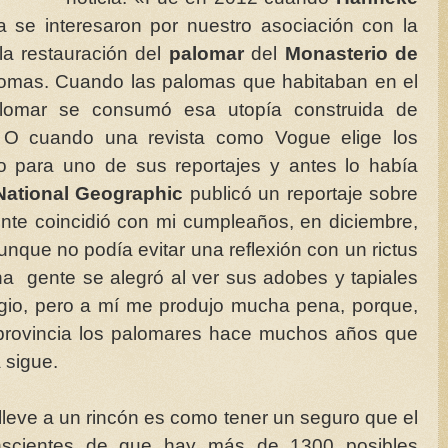
se interesaron por nuestro asociación con la
 la restauración del
palomar
del
Monasterio de
alomas. Cuando las palomas que habitaban en el
lomar se consumó esa utopía construida de
O cuando una revista como Vogue elige los
 para uno de sus reportajes y antes lo había
National Geographic
publicó un reportaje sobre
nte coincidió con mi cumpleaños, en diciembre,
nque no podía evitar una reflexión con un rictus
ha gente se alegró al ver sus adobes y tapiales
tigio, pero a mí me produjo mucha pena, porque,
provincia los palomares hace muchos años que
 sigue.
leve a un rincón es como tener un seguro que el
nscientes de que hay más de 1300 posibles