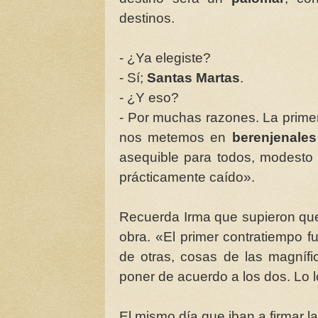
destinos.
- ¿Ya elegiste?
- Sí;
Santas Martas
.
- ¿Y eso?
- Por muchas razones. La primera
nos metemos en
berenjenale
asequible para todos, modesto
prácticamente caído».
Recuerda Irma que supieron que
obra. «El primer contratiempo f
de otras, cosas de las magnífi
poner de acuerdo a los dos. Lo 
El mismo día que iban a firmar 