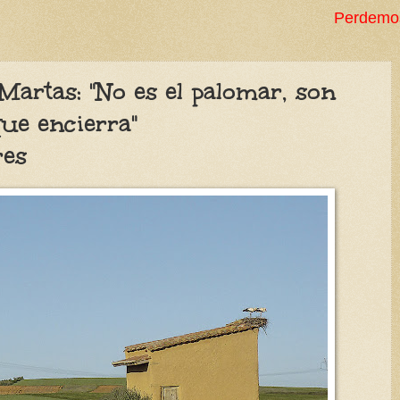
Perdemos milenios en decenio
Martas: "No es el palomar, son
que encierra"
res