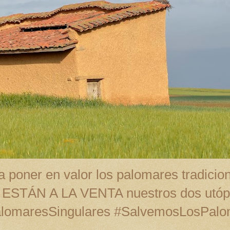
 poner en valor los palomares tradicion
A ESTÁN A LA VENTA nuestros dos utópi
alomaresSingulares #SalvemosLosPal