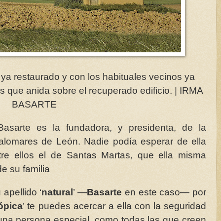
ya restaurado y con los habituales vecinos ya
as que anida sobre el recuperado edificio. | IRMA
BASARTE
asarte es la fundadora, y presidenta, de la
alomares de León. Nadie podía esperar de ella
tre ellos el de Santas Martas, que ella misma
e su familia
apellido ‘
natural
’ —
Basarte
en este caso— por
ópica
’ te puedes acercar a ella con la seguridad
 una persona especial, como todas las que creen