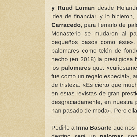
y Ruud Loman
desde Holanda 
idea de financiar, y lo hicieron,
Carracedo
, para llenarlo de p
Monasterio se mudaron al pa
pequeños pasos como éste». 
palomares como telón de fondo
hecho (en 2018) la prestigiosa
los
palomares
que, «curiosame
fue como un regalo especial», au
de tristeza. «Es cierto que muc
en estas revistas de gran pres
desgraciadamente, en nuestra 
han pasado de moda». Pero ella
Pedirle a
Irma Basarte
que nos l
destino será un
palomar
, co