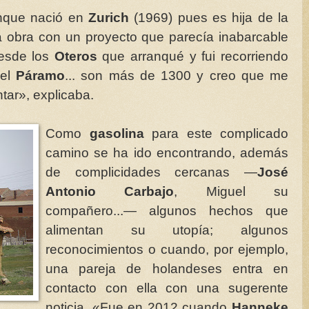
unque nació en
Zurich
(1969) pues es hija de la
 obra con un proyecto que parecía inabarcable
Desde los
Oteros
que arranqué y fui recorriendo
 el
Páramo
... son más de 1300 y creo que me
ar», explicaba.
Como
gasolina
para este complicado
camino se ha ido encontrando, además
de complicidades cercanas —
José
Antonio Carbajo
, Miguel su
compañero...— algunos hechos que
alimentan su utopía; algunos
reconocimientos o cuando, por ejemplo,
una pareja de holandeses entra en
contacto con ella con una sugerente
noticia. «Fue en 2012 cuando
Hanneke