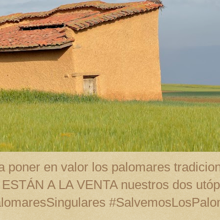
 poner en valor los palomares tradicion
A ESTÁN A LA VENTA nuestros dos utópi
alomaresSingulares #SalvemosLosPal