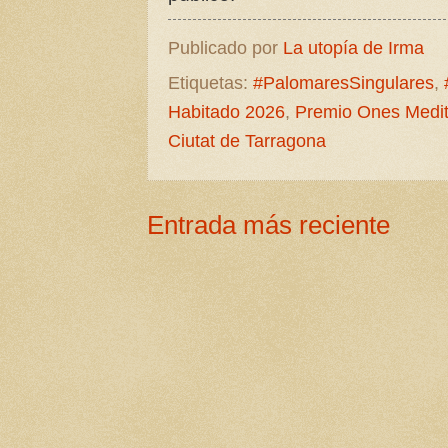
Publicado por
La utopía de Irma
Etiquetas:
#PalomaresSingulares
,
Habitado 2026
,
Premio Ones Medit
Ciutat de Tarragona
Entrada más reciente