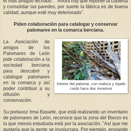
el más antiguo fechado". "Ahora hay que reponer la cubierta
y consolidar las paredes, por suerte la fábrica es de buena
calidad, aunque esté muy deteriorado".
Piden colaboración para catalogar y conservar
palomares en la comarca berciana.
La Asociación de
amigos de los
Palomares de León
pide colaboración a la
sociedad berciana
para descubrir y
catalogar palomares
en la comarca y así
Interior del palomar, con maleza y tejado
poder contribuir a su
caído hace dos inviernos
difusión y
conservación.
Su portavoz Irma Basarte, que está realizando un inventario
de palomares de León, reconoce que la zona del Bierzo es
la que menos estudiada está por la asociación. "Así que me
gustaría que la gente se involucrara. Por ejemplo, enviando