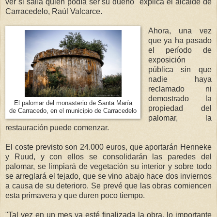
ver si salía quién podía ser su dueño" explica el alcalde de
Carracedelo, Raúl Valcarce.
Ahora, una vez
que ya ha pasado
el período de
exposición
pública sin que
nadie haya
reclamado ni
demostrado la
El palomar del monasterio de Santa María
propiedad del
de Carracedo, en el municipio de Carracedelo
palomar, la
restauración puede comenzar.
El coste previsto son 24.000 euros, que aportarán Henneke
y Ruud, y con ellos se consolidarán las paredes del
palomar, se limpiará de vegetación su interior y sobre todo
se arreglará el tejado, que se vino abajo hace dos inviernos
a causa de su deterioro. Se prevé que las obras comiencen
esta primavera y que duren poco tiempo.
"Tal vez en un mes ya esté finalizada la obra, lo importante