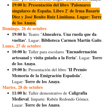
19:00 h: Presentación del libro 'Palomares
singulares de España. Libro 2' de Irma Basarte
Diez y José Benito Ruiz Limiñana. Lugar: Torre
de los Anaya.
Domingo, 26 de octubre
19:00 h:
'Almealera. Una rueda que da
Teatro
vueltas'
Biblioteca Carmen Martín Gaite
. Lugar:
.
Lunes, 27 de octubre
10:00 h:
'Encuadernación
Taller para escolares
artesanal y visita guiada a la Feria'
Torre
. Lugar:
de los Anaya
.
19:00 h:
'II Premio
Presentación del libro
Memoria de la Emigración Española'
.
Torre de los Anaya
Lugar:
.
Martes, 28 de octubre
11:00 h:
Caligrafía
Taller demostrativo de
Medieval
. Imparte: Rubén Redondo Gómez.
Torre de los Anaya
Lugar:
.