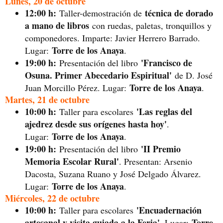
Lunes, 20 de octubre
12:00 h:
técnica de dorado
Taller-demostración de
a mano de libros
con ruedas, paletas, tronquillos y
componedores. Imparte: Javier Herrero Barrado.
Torre de los Anaya
Lugar:
.
19:00 h:
'Francisco de
Presentación del libro
Osuna. Primer Abecedario Espiritual'
de D. José
Torre de los Anaya
Juan Morcillo Pérez. Lugar:
.
Martes, 21 de octubre
10:00 h:
'Las reglas del
Taller para escolares
ajedrez desde sus orígenes hasta hoy'
.
Torre de los Anaya
Lugar:
.
19:00 h:
'II Premio
Presentación del libro
Memoria Escolar Rural'
. Presentan: Arsenio
Dacosta, Suzana Ruano y José Delgado Álvarez.
Torre de los Anaya
Lugar:
.
Miércoles, 22 de octubre
10:00 h:
'Encuadernación
Taller para escolares
artesanal y visita guiada a la Feria'
Torre
. Lugar: