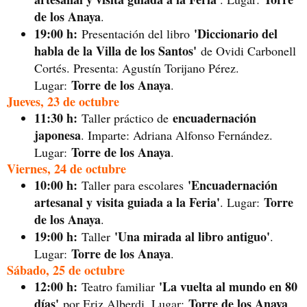
de los Anaya
.
19:00 h:
'Diccionario del
Presentación del libro
habla de la Villa de los Santos'
de Ovidi Carbonell
Cortés. Presenta: Agustín Torijano Pérez.
Torre de los Anaya
Lugar:
.
Jueves, 23 de octubre
11:30 h:
encuadernación
Taller práctico de
japonesa
. Imparte: Adriana Alfonso Fernández.
Torre de los Anaya
Lugar:
.
Viernes, 24 de octubre
10:00 h:
'Encuadernación
Taller para escolares
artesanal y visita guiada a la Feria'
Torre
. Lugar:
de los Anaya
.
19:00 h:
'Una mirada al libro antiguo'
Taller
.
Torre de los Anaya
Lugar:
.
Sábado, 25 de octubre
12:00 h:
'La vuelta al mundo en 80
Teatro familiar
días'
Torre de los Anaya
por Eriz Alberdi. Lugar:
.