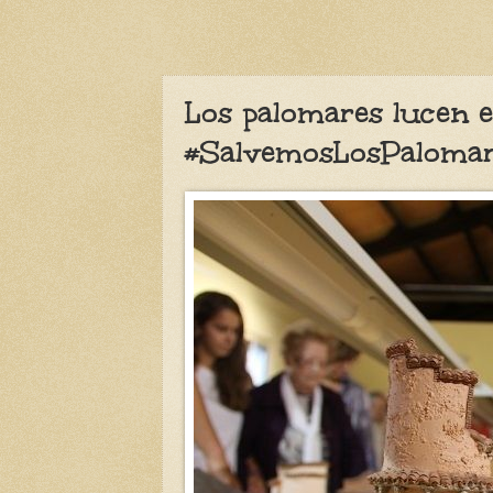
Perd
Los palomares lucen 
#SalvemosLosPaloma