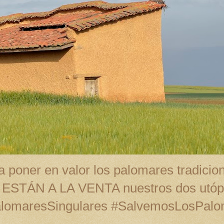
 poner en valor los palomares tradicion
A ESTÁN A LA VENTA nuestros dos utópi
alomaresSingulares #SalvemosLosPal