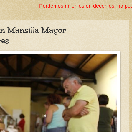
emos milenios en decenios, no podemos perder la cultur
en Mansilla Mayor
res