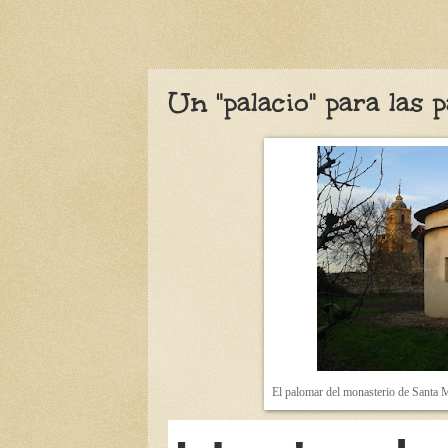
Un "palacio" para la
El palomar del monasterio de Santa M