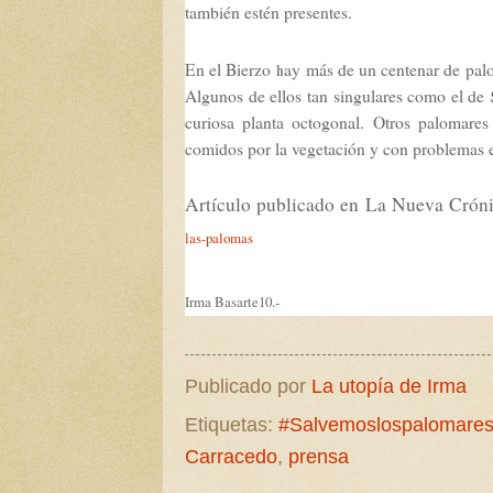
también estén presentes.
En el Bierzo hay más de un centenar de pal
Algunos de ellos tan singulares como el de
curiosa planta octogonal. Otros palomar
comidos por la vegetación y con problemas e
Artículo publicado en La Nueva Crón
las-palomas
Irma Basarte10.-
Publicado por
La utopía de Irma
Etiquetas:
#Salvemoslospalomare
Carracedo
,
prensa