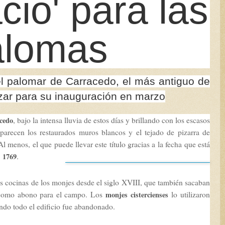
cio' para las
alomas
l palomar de Carracedo, el más antiguo de
lizar para su inauguración en marzo
, bajo la intensa lluvia de estos días y brillando con los escasos
cedo
parecen los restaurados muros blancos y el tejado de pizarra de
Al menos, el que puede llevar este título gracias a la fecha que está
.
1769
as cocinas de los monjes desde el siglo XVIII, que también sacaban
 como abono para el campo. Los
lo utilizaron
monjes cistercienses
ndo todo el edificio fue abandonado.