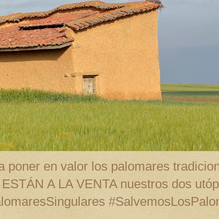
 poner en valor los palomares tradicion
A ESTÁN A LA VENTA nuestros dos utópi
alomaresSingulares #SalvemosLosPal