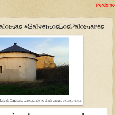
Perdemos milenios en 
s palomas #SalvemosLosPalomares
aría de Carracedo, ya restaurado, es el más antiguo de la provincia