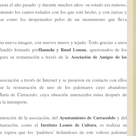
 hasta el año pasado -y durante muchos años- su estado era ruinoso,
trando los cantos rodados con los que está hecho, y con zarzas y
echar como los despeinados pelos de un monumento que lleva
na nueva imagen, con nuevos muros y tejado. Todo gracias a unos
olandés formado por
, apasionados de los
Hanneke y Ruud Loman
para su restauración a través de la
Asociación de Amigos de los
ociación a través de Internet y se pusieron en contacto con ellos
agar la restauración de uno de los palomares cuyo abandono
María de Carracedo, cuya situación amenazaba ruina después de
 la intemperie.
intención de la asociación, del
y del
Ayuntamiento de Carracedelo
tauración, como el
, es realizar su
Instituto Leonés de Cultura
 espera que los ‘padrinos’ holandeses de este valioso palomar