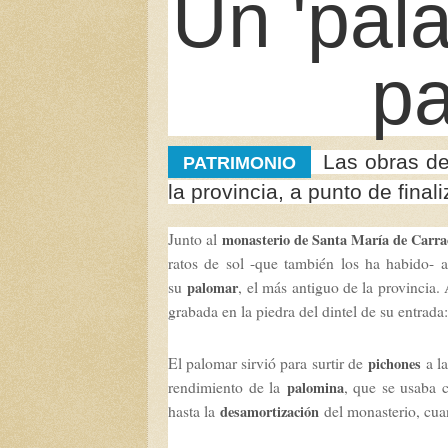
Un 'pala
p
Las obras de
PATRIMONIO
la provincia, a punto de fina
Junto al
monasterio de Santa María de Carra
ratos de sol -que también los ha habido- a
su
, el más antiguo de la provincia. 
palomar
grabada en la piedra del dintel de su entrada:
El palomar sirvió para surtir de
a l
pichones
rendimiento de la
, que se usaba
palomina
hasta la
del monasterio, cua
desamortización